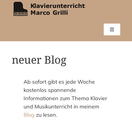
Zum
Inhalt
springen
Toggle
Navigatio
Start
Vita
neuer Blog
Klavierunterricht
Discografie
Ab sofort gibt es jede Woche
News
kostenlos spannende
Informationen zum Thema Klavier
Blog
und Musikunterricht in meinem
Kontakt
Blog
zu lesen.
Anmelden