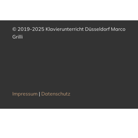
WhatsApp
Spotify
© 2019-2025 Klavierunterricht Düsseldorf Marco
YouTube
Grilli
Impressum
|
Datenschutz